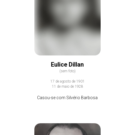
Eulice Dillan
(sem foto)
17 de agosto de 1901
11 de maio de 1928
Casou-se com Silvério Barbosa