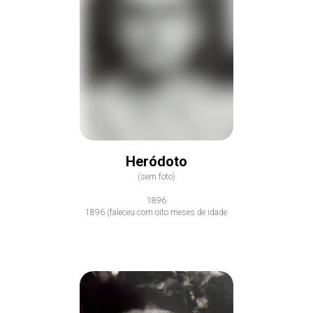
Heródoto
(sem foto)
1896
1896 (faleceu com oito meses de idade